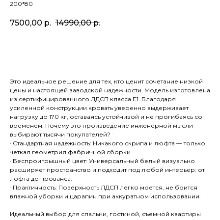
200*80
7500,00
р.
14990,00
р.
Заказать
Это идеальное решение для тех, кто ценит сочетание низкой
цены и настоящей заводской надежности. Модель изготовлена
из сертифицированного ЛДСП класса Е1. Благодаря
усиленной конструкции кровать уверенно выдерживает
нагрузку до 170 кг, оставаясь устойчивой и не прогибаясь со
временем. Почему это произведение инженерной мысли
выбирают тысячи покупателей?
· Стандартная надежность: Никакого скрипа и люфта — только
четкая геометрия фабричной сборки.
· Беспроигрышный цвет: Универсальный белый визуально
расширяет пространство и подходит под любой интерьер: от
лофта до прованса.
· Практичность: Поверхность ЛДСП легко моется, не боится
влажной уборки и царапин при аккуратном использовании.
Идеальный выбор для спальни, гостиной, съемной квартиры